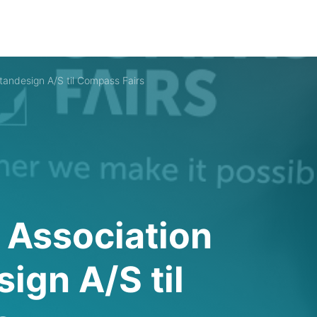
tandesign A/S til Compass Fairs
 Association
ign A/S til