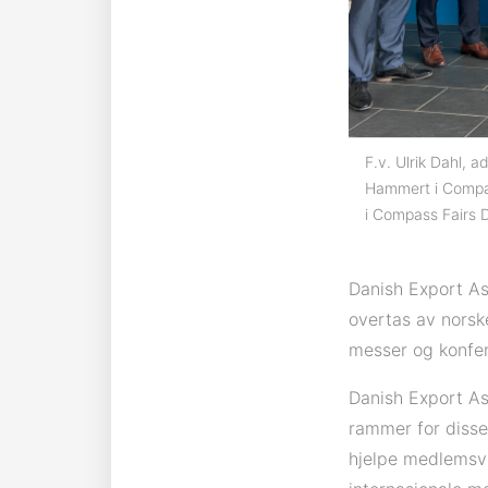
F.v. Ulrik Dahl,
Hammert i Compas
i Compass Fairs 
Danish Export As
overtas av norsk
messer og konfer
Danish Export As
rammer for disse
hjelpe medlemsv