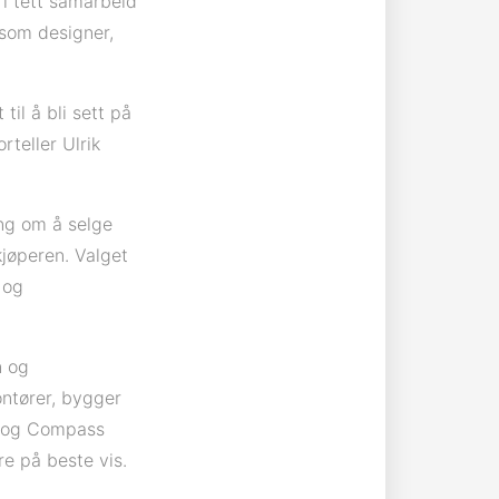
 i tett samarbeid
som designer,
il å bli sett på
rteller Ulrik
ing om å selge
kjøperen. Valget
 og
n og
ontører, bygger
n og Compass
e på beste vis.