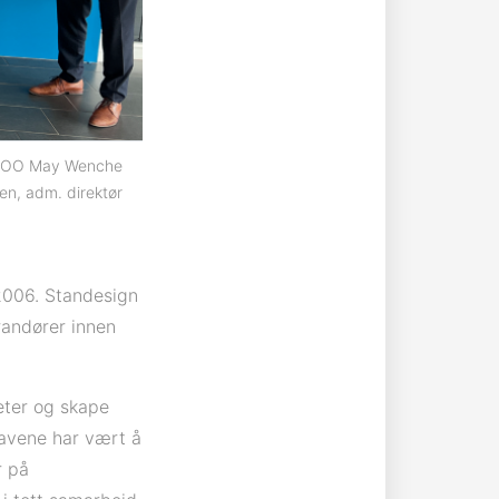
og COO May Wenche
en, adm. direktør
2006. Standesign
randører innen
eter og skape
gavene har vært å
r på