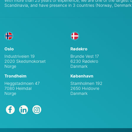
With more than 25 years of experience, we are one of the largest or
Scandinavia, and have presence in 3 countries (Norway, Denmar
Oslo
Rødekro
Industriveien 19
Brunde Vest 17
2020 Skedsmokorset
6230 Rødekro
Norge
Danmark
Trondheim
København
Heggstadmoen 47
Stamholmen 192
7080 Heimdal
2650 Hvidovre
Norge
Danmark