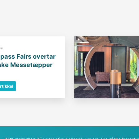
GE
ass Fairs overtar
ske Messetæpper
rtikkel