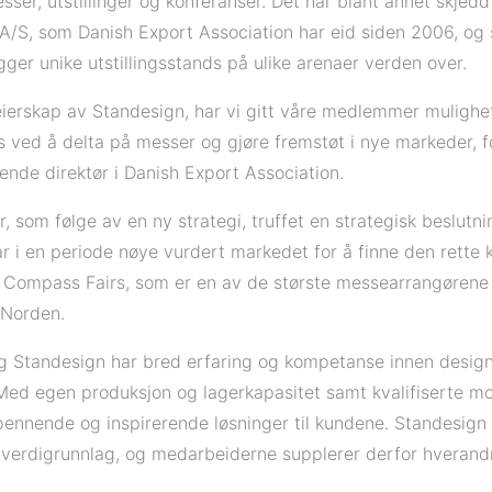
sser, utstillinger og konferanser. Det har blant annet skjedd
/S, som Danish Export Association har eid siden 2006, og 
gger unike utstillingsstands på ulike arenaer verden over.
ierskap av Standesign, har vi gitt våre medlemmer mulighet t
s ved å delta på messer og gjøre fremstøt i nye markeder, fo
ende direktør i Danish Export Association.
, som følge av en ny strategi, truffet en strategisk beslutn
r i en periode nøye vurdert markedet for å finne den rette 
e Compass Fairs, som er en av de største messearrangørene
 Norden.
g Standesign har bred erfaring og kompetanse innen desig
 Med egen produksjon og lagerkapasitet samt kvalifiserte m
ennende og inspirerende løsninger til kundene. Standesig
verdigrunnlag, og medarbeiderne supplerer derfor hverandr