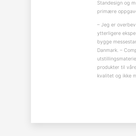
Standesign og me
primære oppgaven
– Jeg er overbev
ytterligere eksp
bygge messestand
Danmark. – Comp
utstillingsmater
produkter til vår
kvalitet og ikke m