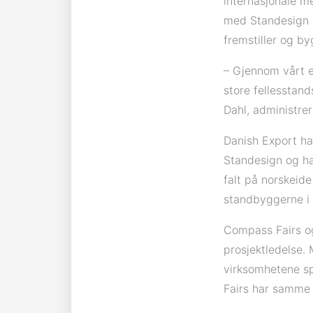
internasjonale me
med Standesign A
fremstiller og by
– Gjennom vårt e
store fellesstand
Dahl, administrer
Danish Export har
Standesign og ha
falt på norskeid
standbyggerne i
Compass Fairs o
prosjektledelse.
virksomhetene sp
Fairs har samme 