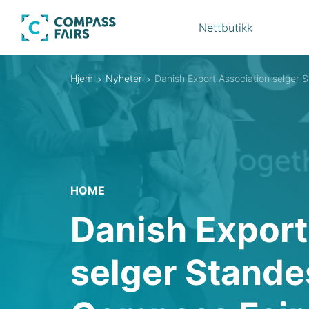
Nettbutikk
Hjem
Nyheter
Danish Export Association selger S
HOME
Danish Export
selger Standes