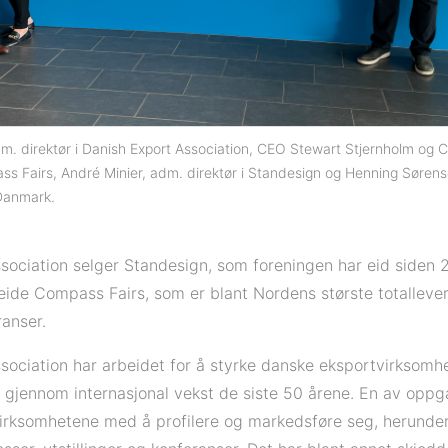
 adm. direktør i Danish Export Association, CEO Stewart Stjernholm 
s Fairs, André Minier, adm. direktør i Standesign og Henning Sørens
Danmark.
sociation selger Standesign, som foreningen har eid siden 
eide Compass Fairs, som er blant Nordens største totalleve
anser.
sociation har arbeidet for å styrke danske eksportvirksomh
 gjennom internasjonal vekst de siste 50 årene. En av opp
irksomhetene med å profilere og markedsføre seg, herunde