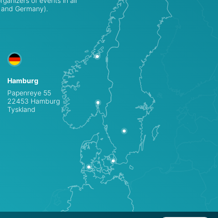
ganizers of events in all
k and Germany).
Hamburg
Papenreye 55
22453 Hamburg
Tyskland