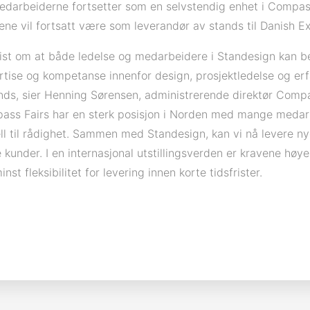
darbeiderne fortsetter som en selvstendig enhet i Compas
e vil fortsatt være som leverandør av stands til Danish Ex
ist om at både ledelse og medarbeidere i Standesign kan b
ertise og kompetanse innenfor design, prosjektledelse og er
s, sier Henning Sørensen, administrerende direktør Compa
ass Fairs har en sterk posisjon i Norden med mange meda
iell til rådighet. Sammen med Standesign, kan vi nå levere n
e kunder. I en internasjonal utstillingsverden er kravene høye 
inst fleksibilitet for levering innen korte tidsfrister.