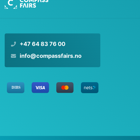
+47 64 83 76 00
info@compassfairs.no