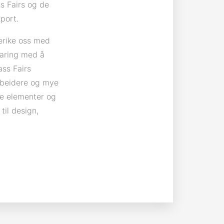
s Fairs og de
port.
erike oss med
faring med å
ss Fairs
rbeidere og mye
ye elementer og
til design,