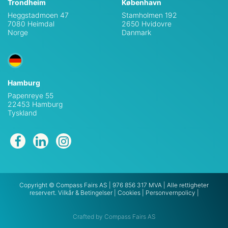
Trondheim
København
Heggstadmoen 47
Stamholmen 192
7080 Heimdal
2650 Hvidovre
Norge
Danmark
Hamburg
Papenreye 55
22453 Hamburg
Tyskland
Copyright © Compass Fairs AS | 976 856 317 MVA | Alle rettigheter
reservert.
Vilkår & Betingelser
|
Cookies
|
Personvernpolicy
|
Crafted by Compass Fairs AS