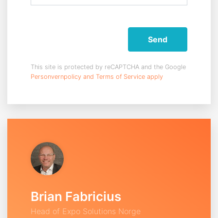
Send
This site is protected by reCAPTCHA and the Google
Personvernpolicy
and Terms of Service apply
Brian Fabricius
Head of Expo Solutions Norge