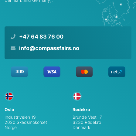
Denmark and Germany).
+47 64 83 76 00
info@compassfairs.no
Oslo
Rødekro
Industriveien 19
Brunde Vest 17
2020 Skedsmokorset
6230 Rødekro
Norge
Danmark